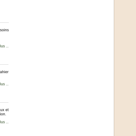
soins
us ...
cahier
us ...
ux et
ion.
us ...